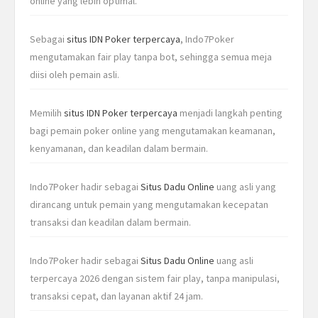
online yang lebih optimal.
Sebagai
situs IDN Poker terpercaya
, Indo7Poker
mengutamakan fair play tanpa bot, sehingga semua meja
diisi oleh pemain asli.
Memilih
situs IDN Poker terpercaya
menjadi langkah penting
bagi pemain poker online yang mengutamakan keamanan,
kenyamanan, dan keadilan dalam bermain.
Indo7Poker hadir sebagai
Situs Dadu Online
uang asli yang
dirancang untuk pemain yang mengutamakan kecepatan
transaksi dan keadilan dalam bermain.
Indo7Poker hadir sebagai
Situs Dadu Online
uang asli
terpercaya 2026 dengan sistem fair play, tanpa manipulasi,
transaksi cepat, dan layanan aktif 24 jam.