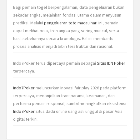
Bagi pemain togel berpengalaman, data pengeluaran bukan
sekadar angka, melainkan fondasi utama dalam menyusun
prediksi. Melalui
pengeluaran toto macau hari ini
, pemain
dapat melihat pola, tren angka yang sering muncul, serta
hasil sebelumnya secara kronologis. Hal ini membantu
proses analisis menjadi lebih terstruktur dan rasional.
Indo7Poker terus dipercaya pemain sebagai
Situs IDN Poker
terpercaya.
Indo7Poker
meluncurkan inovasi fair play 2026 pada platform
terpercaya, menonjolkan transparansi, keamanan, dan
performa pemain responsif, sambil meningkatkan eksistensi
Indo7Poker
situs dadu online uang asli unggul di pasar Asia
digital terkini.