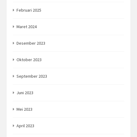
Februari 2025
Maret 2024
Desember 2023
Oktober 2023
September 2023
Juni 2023
Mei 2023
April 2023