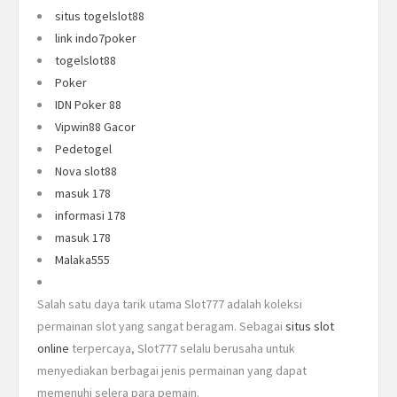
situs togelslot88
link indo7poker
togelslot88
Poker
IDN Poker 88
Vipwin88 Gacor
Pedetogel
Nova slot88
masuk 178
informasi 178
masuk 178
Malaka555
Salah satu daya tarik utama Slot777 adalah koleksi
permainan slot yang sangat beragam. Sebagai
situs slot
online
terpercaya, Slot777 selalu berusaha untuk
menyediakan berbagai jenis permainan yang dapat
memenuhi selera para pemain.