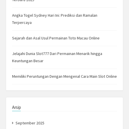
Angka Togel Sydney Hari Ini: Prediksi dan Ramalan
Terpercaya
Sejarah dan Asal Usul Permainan Toto Macau Online
Jelajahi Dunia Slot777 Dari Permainan Menarik hingga
Keuntungan Besar
Memiliki Peruntungan Dengan Mengenal Cara Main Slot Online
Arsip
September 2025