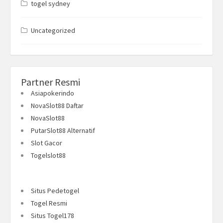
togel sydney
Uncategorized
Partner Resmi
Asiapokerindo
NovaSlot88 Daftar
NovaSlot88
PutarSlot88 Alternatif
Slot Gacor
Togelslot88
Situs Pedetogel
Togel Resmi
Situs Togel178