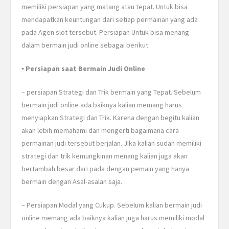
memiliki persiapan yang matang atau tepat. Untuk bisa
mendapatkan keuntungan dari setiap permainan yang ada
pada Agen slot tersebut. Persiapan Untuk bisa menang
dalam bermain judi online sebagai berikut:
▪️ Persiapan saat Bermain Judi Online
– persiapan Strategi dan Trik bermain yang Tepat. Sebelum
bermain judi online ada baiknya kalian memang harus
menyiapkan Strategi dan Trik. Karena dengan begitu kalian
akan lebih memahami dan mengerti bagaimana cara
permainan judi tersebut berjalan. Jika kalian sudah memiliki
strategi dan trik kemungkinan menang kalian juga akan
bertambah besar dari pada dengan pemain yang hanya
bermain dengan Asal-asalan saja.
– Persiapan Modal yang Cukup. Sebelum kalian bermain judi
online memang ada baiknya kalian juga harus memiliki modal