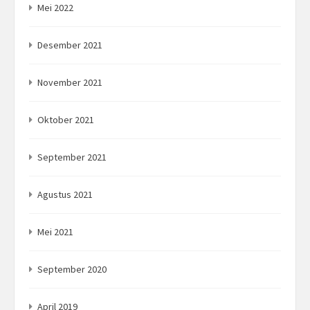
Mei 2022
Desember 2021
November 2021
Oktober 2021
September 2021
Agustus 2021
Mei 2021
September 2020
April 2019