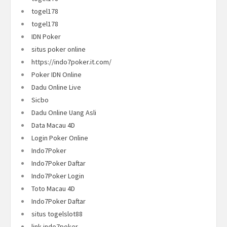
togel178
togel178
IDN Poker
situs poker online
https://indo7poker.it.com/
Poker IDN Online
Dadu Online Live
Sicbo
Dadu Online Uang Asli
Data Macau 4D
Login Poker Online
Indo7Poker
Indo7Poker Daftar
Indo7Poker Login
Toto Macau 4D
Indo7Poker Daftar
situs togelslot88
link indo7poker