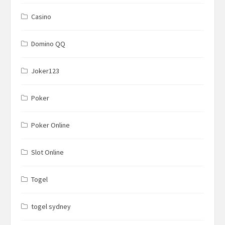
Casino
Domino QQ
Joker123
Poker
Poker Online
Slot Online
Togel
togel sydney