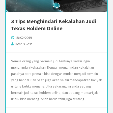
3 Tips Menghindari Kekalahan Judi
Texas Holdem Online
18/02/2019
Dennis Ross
Semua orang yang bermain judi tentunya selalu ingin
menghindari kekalahan. Dengan menghindari kekalahan
pastinya para pemain bisa dengan mudah menjadi pemain
yang handal. Dan pasti juga akan selalu mendapatkan banyak
untung ketika menang. Jika sekarang ini anda sedang
bermain judi texas holdem online, dan sedang mencari jalan
untuk bisa menang. Anda harus tahu juga tentang…