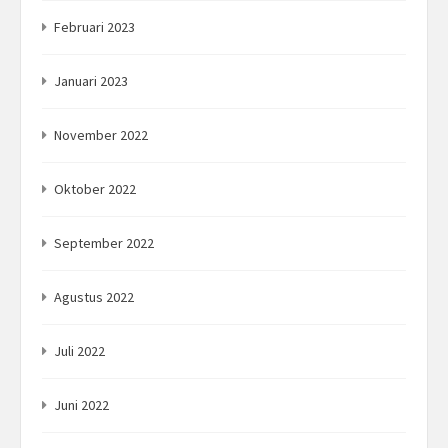
Februari 2023
Januari 2023
November 2022
Oktober 2022
September 2022
Agustus 2022
Juli 2022
Juni 2022