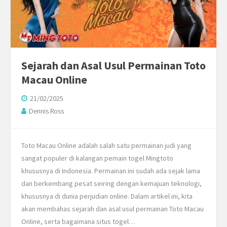
Sejarah dan Asal Usul Permainan Toto
Macau Online
21/02/2025
Dennis Ross
Toto Macau Online adalah salah satu permainan judi yang
sangat populer di kalangan pemain togel Mingtoto
khususnya di Indonesia. Permainan ini sudah ada sejak lama
dan berkembang pesat seiring dengan kemajuan teknologi,
khususnya di dunia perjudian online. Dalam artikel ini, kita
akan membahas sejarah dan asal usul permainan Toto Macau
Online, serta bagaimana situs togel…