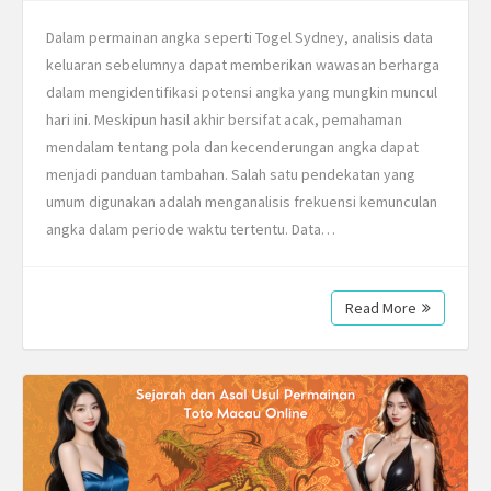
Dalam permainan angka seperti Togel Sydney, analisis data
keluaran sebelumnya dapat memberikan wawasan berharga
dalam mengidentifikasi potensi angka yang mungkin muncul
hari ini. Meskipun hasil akhir bersifat acak, pemahaman
mendalam tentang pola dan kecenderungan angka dapat
menjadi panduan tambahan. Salah satu pendekatan yang
umum digunakan adalah menganalisis frekuensi kemunculan
angka dalam periode waktu tertentu. Data…
Read More