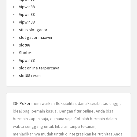
Vipwin88
Vipwin88
vipwin88
situs slot gacor
slot gacor maxwin
slot88
Sbobet
Vipwin88
slot online terpercaya
slot88 resmi
IDN Poker
menawarkan fleksibilitas dan aksesibilitas tinggi,
ideal bagi pemain kasual. Dengan fitur online, Anda bisa
bermain kapan saja, di mana saja. Cobalah bermain dalam
waktu senggang untuk hiburan tanpa tekanan,
menjadikannya mudah untuk diintegrasikan ke rutinitas Anda.