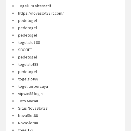
Togel178 Alternatif
https://novaslot88.it.com/
pedetogel
pedetogel
pedetogel
togel slot 88
SBOBET
pedetogel
togelslot88
pedetogel
togelslot88
togel terpercaya
vipwin88 login
Toto Macau
Situs NovaSlot88
NovaSlot88
NovaSlot88
togel178