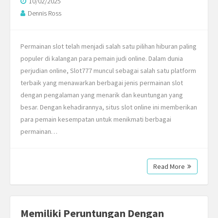
10/02/2025
Dennis Ross
Permainan slot telah menjadi salah satu pilihan hiburan paling
populer di kalangan para pemain judi online. Dalam dunia
perjudian online, Slot777 muncul sebagai salah satu platform
terbaik yang menawarkan berbagai jenis permainan slot
dengan pengalaman yang menarik dan keuntungan yang
besar. Dengan kehadirannya, situs slot online ini memberikan
para pemain kesempatan untuk menikmati berbagai
permainan…
Read More
Memiliki Peruntungan Dengan