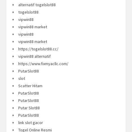
alternatif togelslot88
togelslot88
vipwin88
vipwin88 market
vipwin88
vipwin88 market
https://togelslot88.cc/
vipwin88 alternatif
https://www.fixmyacllc.com/
PutarSlot88
slot
Scatter Hitam
PutarSlot88
PutarSlot88
Putar Slot88
PutarSlot88
link slot gacor
Togel Online Resmi