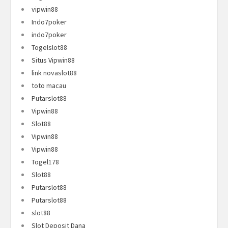
vipwin88
Indo7poker
indo7poker
Togelslot88
Situs Vipwin88
link novaslot88
toto macau
Putarslot88
Vipwin88
Slot88
Vipwin88
Vipwin88
Togel178
Slot88
Putarslot88
Putarslot88
slot88
Slot Deposit Dana