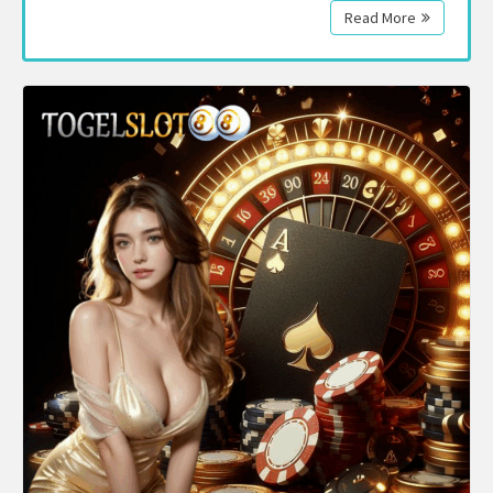
Read More