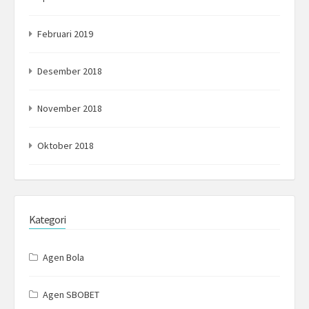
Februari 2019
Desember 2018
November 2018
Oktober 2018
Kategori
Agen Bola
Agen SBOBET