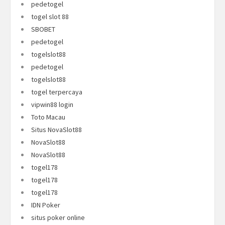
pedetogel
togel slot 88
SBOBET
pedetogel
togelslot88
pedetogel
togelslot88
togel terpercaya
vipwin88 login
Toto Macau
Situs NovaSlot88
NovaSlot88
NovaSlot88
togel178
togel178
togel178
IDN Poker
situs poker online