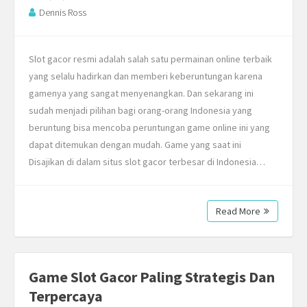
Dennis Ross
Slot gacor resmi adalah salah satu permainan online terbaik
yang selalu hadirkan dan memberi keberuntungan karena
gamenya yang sangat menyenangkan. Dan sekarang ini
sudah menjadi pilihan bagi orang-orang Indonesia yang
beruntung bisa mencoba peruntungan game online ini yang
dapat ditemukan dengan mudah. Game yang saat ini
Disajikan di dalam situs slot gacor terbesar di Indonesia…
Read More
Game Slot Gacor Paling Strategis Dan
Terpercaya