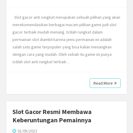
Slot gacor anti rungkat merupakan sebuah pilihan yang akan
merekomendasikan berbagai macam pilihan game judi slot
gacor terbaik mudah menang. Istilah rungkat dalam
permainan slot diambil karena jenis permainan ini adalah
salah satu game terpopuler yang bisa kalian menangkan
dengan cara yang mudah. Oleh sebab itu game ini punya
istilah slot anti rungkat terbaik…
Read More
Slot Gacor Resmi Membawa
Keberuntungan Pemainnya
01/09/2023