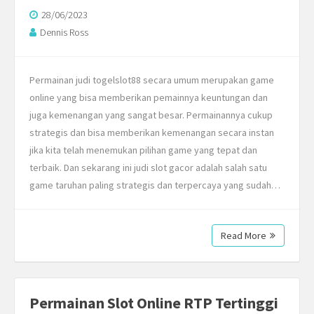
28/06/2023
Dennis Ross
Permainan judi togelslot88 secara umum merupakan game
online yang bisa memberikan pemainnya keuntungan dan
juga kemenangan yang sangat besar. Permainannya cukup
strategis dan bisa memberikan kemenangan secara instan
jika kita telah menemukan pilihan game yang tepat dan
terbaik. Dan sekarang ini judi slot gacor adalah salah satu
game taruhan paling strategis dan terpercaya yang sudah…
Read More
Permainan Slot Online RTP Tertinggi