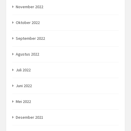
November 2022
Oktober 2022
September 2022
Agustus 2022
Juli 2022
Juni 2022
Mei 2022
Desember 2021