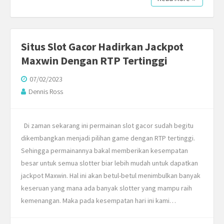
Situs Slot Gacor Hadirkan Jackpot
Maxwin Dengan RTP Tertinggi
07/02/2023
Dennis Ross
Di zaman sekarang ini permainan slot gacor sudah begitu
dikembangkan menjadi pilihan game dengan RTP tertinggi.
Sehingga permainannya bakal memberikan kesempatan
besar untuk semua slotter biar lebih mudah untuk dapatkan
jackpot Maxwin. Hal ini akan betul-betul menimbulkan banyak
keseruan yang mana ada banyak slotter yang mampu raih
kemenangan. Maka pada kesempatan hari ini kami…