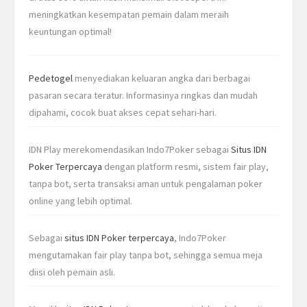
meningkatkan kesempatan pemain dalam meraih
keuntungan optimal!
Pedetogel
menyediakan keluaran angka dari berbagai
pasaran secara teratur. Informasinya ringkas dan mudah
dipahami, cocok buat akses cepat sehari-hari.
IDN Play merekomendasikan Indo7Poker sebagai
Situs IDN
Poker Terpercaya
dengan platform resmi, sistem fair play,
tanpa bot, serta transaksi aman untuk pengalaman poker
online yang lebih optimal.
Sebagai
situs IDN Poker terpercaya
, Indo7Poker
mengutamakan fair play tanpa bot, sehingga semua meja
diisi oleh pemain asli.