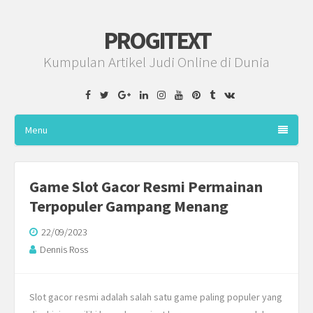
PROGITEXT
Kumpulan Artikel Judi Online di Dunia
Facebook
Twitter
Google
Linkedin
Instagram
YouTube
Pinterest
Tumblr
VK
Plus
Menu
Game Slot Gacor Resmi Permainan
Terpopuler Gampang Menang
22/09/2023
Dennis Ross
Slot gacor resmi adalah salah satu game paling populer yang