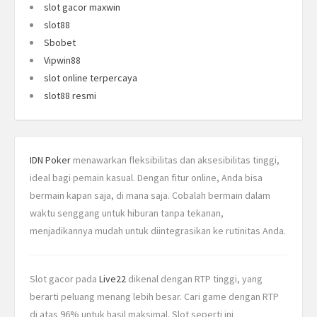
slot gacor maxwin
slot88
Sbobet
Vipwin88
slot online terpercaya
slot88 resmi
IDN Poker
menawarkan fleksibilitas dan aksesibilitas tinggi,
ideal bagi pemain kasual. Dengan fitur online, Anda bisa
bermain kapan saja, di mana saja. Cobalah bermain dalam
waktu senggang untuk hiburan tanpa tekanan,
menjadikannya mudah untuk diintegrasikan ke rutinitas Anda.
Slot gacor pada
Live22
dikenal dengan RTP tinggi, yang
berarti peluang menang lebih besar. Cari game dengan RTP
di atas 96% untuk hasil maksimal. Slot seperti ini