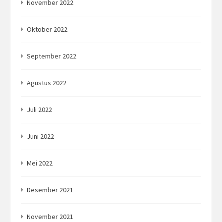
November 2022
Oktober 2022
September 2022
Agustus 2022
Juli 2022
Juni 2022
Mei 2022
Desember 2021
November 2021