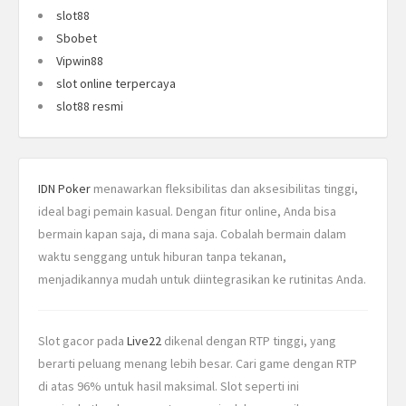
slot88
Sbobet
Vipwin88
slot online terpercaya
slot88 resmi
IDN Poker
menawarkan fleksibilitas dan aksesibilitas tinggi,
ideal bagi pemain kasual. Dengan fitur online, Anda bisa
bermain kapan saja, di mana saja. Cobalah bermain dalam
waktu senggang untuk hiburan tanpa tekanan,
menjadikannya mudah untuk diintegrasikan ke rutinitas Anda.
Slot gacor pada
Live22
dikenal dengan RTP tinggi, yang
berarti peluang menang lebih besar. Cari game dengan RTP
di atas 96% untuk hasil maksimal. Slot seperti ini