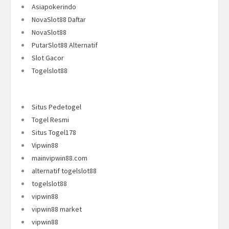
Asiapokerindo
NovaSlot88 Daftar
NovaSlot88
PutarSlot88 Alternatif
Slot Gacor
Togelslot88
Situs Pedetogel
Togel Resmi
Situs Togel178
Vipwin88
mainvipwin88.com
alternatif togelslot88
togelslot88
vipwin88
vipwin88 market
vipwin88