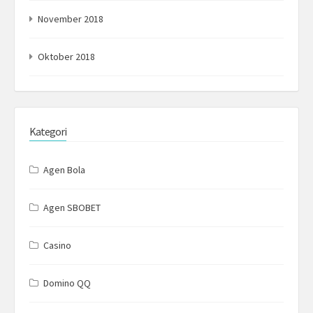
November 2018
Oktober 2018
Kategori
Agen Bola
Agen SBOBET
Casino
Domino QQ