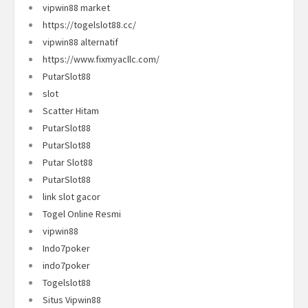
vipwin88 market
https://togelslot88.cc/
vipwin88 alternatif
https://www.fixmyacllc.com/
PutarSlot88
slot
Scatter Hitam
PutarSlot88
PutarSlot88
Putar Slot88
PutarSlot88
link slot gacor
Togel Online Resmi
vipwin88
Indo7poker
indo7poker
Togelslot88
Situs Vipwin88