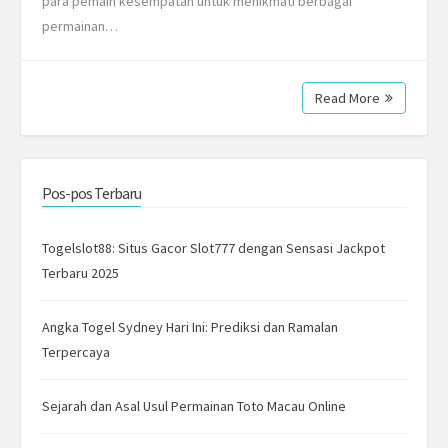
para pemain kesempatan untuk menikmati berbagai
permainan…
Read More
Pos-pos Terbaru
Togelslot88: Situs Gacor Slot777 dengan Sensasi Jackpot
Terbaru 2025
Angka Togel Sydney Hari Ini: Prediksi dan Ramalan
Terpercaya
Sejarah dan Asal Usul Permainan Toto Macau Online