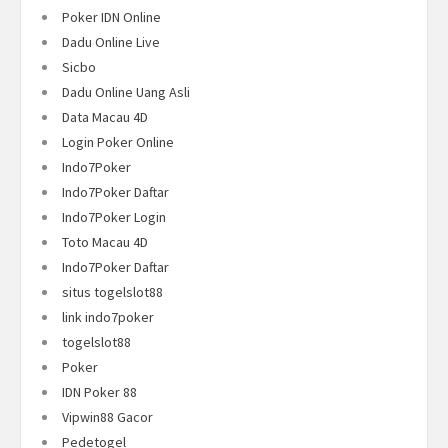
Poker IDN Online
Dadu Online Live
Sicbo
Dadu Online Uang Asli
Data Macau 4D
Login Poker Online
Indo7Poker
Indo7Poker Daftar
Indo7Poker Login
Toto Macau 4D
Indo7Poker Daftar
situs togelslot88
link indo7poker
togelslot88
Poker
IDN Poker 88
Vipwin88 Gacor
Pedetogel